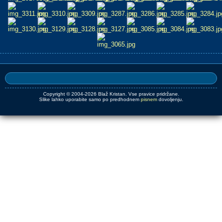
Copyright © 2004-2026 Blaž Kristan. Vse pravice pridržane.
Slike lahko uporabite samo po predhodnem
pisnem
dovoljenju.