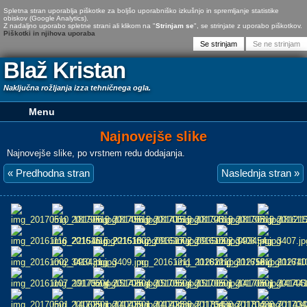
Spletna stran uporablja piškotke za boljšo uporabniško izkušnjo in spremljanje statistike
obiskov (Google Analytics).
Z nadaljno uporabo spletne strani ali klikom na "
Strinjam se
", se strinjate z uporabo piškotkov.
Piškotki in njihova uporaba
Blaž Kristan
Naključna rožljanja izza tehničnega ogla.
Najnovejše slike
Najnovejše slike, po vrstnem redu dodajanja.
« Predhodna stran
Naslednja stran »