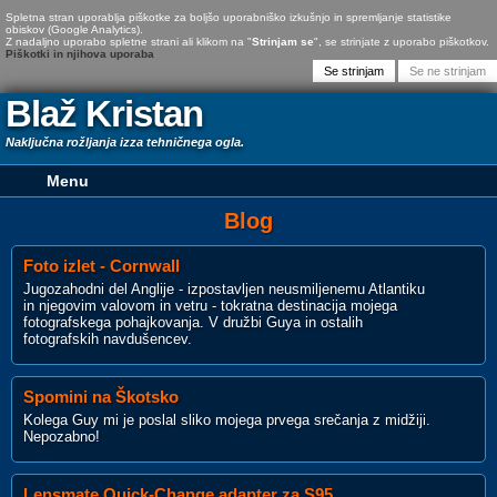
Spletna stran uporablja piškotke za boljšo uporabniško izkušnjo in spremljanje statistike
obiskov (Google Analytics).
Z nadaljno uporabo spletne strani ali klikom na "
Strinjam se
", se strinjate z uporabo piškotkov.
Piškotki in njihova uporaba
Blaž Kristan
Naključna rožljanja izza tehničnega ogla.
Blog
Foto izlet - Cornwall
Jugozahodni del Anglije - izpostavljen neusmiljenemu Atlantiku
in njegovim valovom in vetru - tokratna destinacija mojega
fotografskega pohajkovanja. V družbi Guya in ostalih
fotografskih navdušencev.
Spomini na Škotsko
Kolega Guy mi je poslal sliko mojega prvega srečanja z midžiji.
Nepozabno!
Lensmate Quick-Change adapter za S95