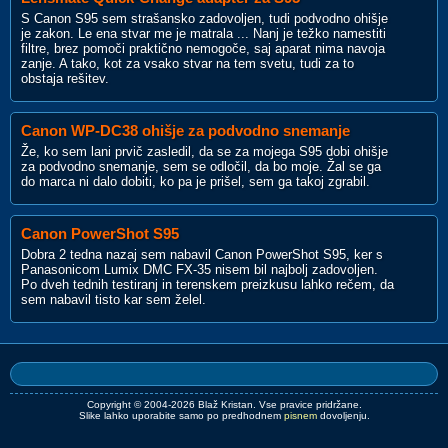
S Canon S95 sem strašansko zadovoljen, tudi podvodno ohišje
je zakon. Le ena stvar me je matrala ... Nanj je težko namestiti
filtre, brez pomoči praktično nemogoče, saj aparat nima navoja
zanje. A tako, kot za vsako stvar na tem svetu, tudi za to
obstaja rešitev.
Canon WP-DC38 ohišje za podvodno snemanje
Že, ko sem lani prvič zasledil, da se za mojega S95 dobi ohišje
za podvodno snemanje, sem se odločil, da bo moje. Žal se ga
do marca ni dalo dobiti, ko pa je prišel, sem ga takoj zgrabil.
Canon PowerShot S95
Dobra 2 tedna nazaj sem nabavil Canon PowerShot S95, ker s
Panasonicom Lumix DMC FX-35 nisem bil najbolj zadovoljen.
Po dveh tednih testiranj in terenskem preizkusu lahko rečem, da
sem nabavil tisto kar sem želel.
Copyright © 2004-2026 Blaž Kristan. Vse pravice pridržane.
Slike lahko uporabite samo po predhodnem
pisnem
dovoljenju.