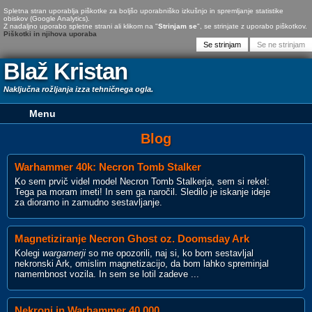
Spletna stran uporablja piškotke za boljšo uporabniško izkušnjo in spremljanje statistike
obiskov (Google Analytics).
Z nadaljno uporabo spletne strani ali klikom na "
Strinjam se
", se strinjate z uporabo piškotkov.
Piškotki in njihova uporaba
Blaž Kristan
Naključna rožljanja izza tehničnega ogla.
Blog
Warhammer 40k: Necron Tomb Stalker
Ko sem prvič videl model Necron Tomb Stalkerja, sem si rekel:
Tega pa moram imeti! In sem ga naročil. Sledilo je iskanje ideje
za dioramo in zamudno sestavljanje.
Magnetiziranje Necron Ghost oz. Doomsday Ark
Kolegi
wargamerji
so me opozorili, naj si, ko bom sestavljal
nekronski Ark, omislim magnetizacijo, da bom lahko spreminjal
namembnost vozila. In sem se lotil zadeve ...
Nekroni in Warhammer 40.000