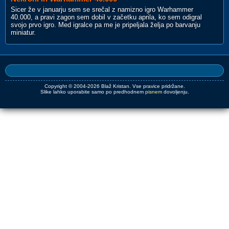
Sicer že v januarju sem se srečal z namizno igro Warhammer
40.000, a pravi zagon sem dobil v začetku aprila, ko sem odigral
svojo prvo igro. Med igralce pa me je pripeljala želja po barvanju
miniatur.
Copyright © 2004-2026 Blaž Kristan. Vse pravice pridržane.
Slike lahko uporabite samo po predhodnem
pisnem
dovoljenju.