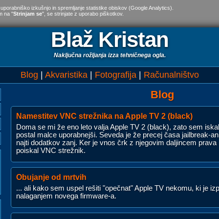
 uporabniško izkušnjo in spremljanje statistike obiskov (Google Analytics).
m na "
Strinjam se
", se strinjate z uporabo piškotkov.
Blaž Kristan
Naključna rožljanja izza tehničnega ogla.
Blog
Akvaristika
Fotografija
Računalništvo
Blog
Namestitev VNC strežnika na Apple TV 2 (black)
Doma se mi že eno leto valja Apple TV 2 (black), zato sem iska
postal malce uporabnejši. Seveda je že precej časa jailbreak-an i
najti dodatkov zanj. Ker je vnos črk z njegovim daljincem prav
poiskal VNC strežnik.
Obujanje od mrtvih
... ali kako sem uspel rešiti "opečnat" Apple TV nekomu, ki je iz
nalaganjem novega firmware-a.