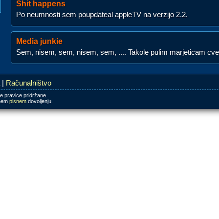
Shit happens
Po neumnosti sem poupdateal appleTV na verzijo 2.2.
Media junkie
Sem, nisem, sem, nisem, sem, .... Takole pulim marjeticam cvet
Računalništvo
e pravice pridržane.
dnem
pisnem
dovoljenju.