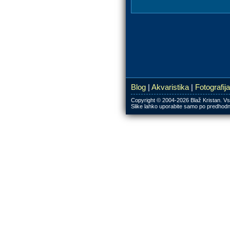
Blog
Akvaristika
Fotografija
Copyright © 2004-2026 Blaž Kristan. Vs
Slike lahko uporabite samo po predho