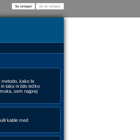
l metodo, kako bi
n tako ni bilo težko
a muka, sem najprej
pulil kable med