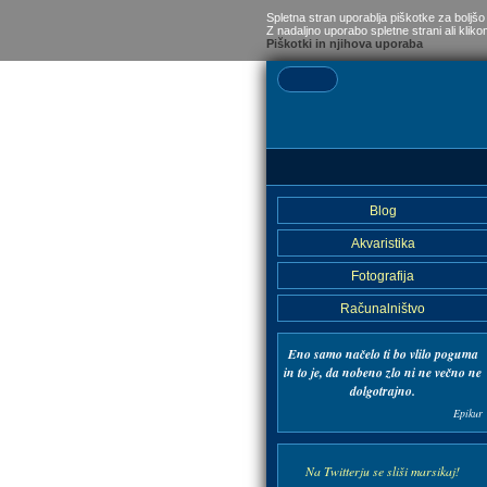
Spletna stran uporablja piškotke za boljšo
Z nadaljno uporabo spletne strani ali kliko
Piškotki in njihova uporaba
Blog
Akvaristika
Fotografija
Računalništvo
Eno samo načelo ti bo
vlilo poguma
in to je,
da nobeno zlo ni ne večno
ne
dolgotrajno.
Epikur
Na Twitterju se sliši marsikaj!