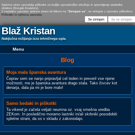
Spletna stran uporablja piškotke za boljšo uporabniško izkušnjo in spremljanje statistike
obiskov (Google Analytics).
Z nadaljno uporabo spletne strani ali klikom na "
Strinjam se
", se strinjate z uporabo piškotkov.
Piškotki in njihova uporaba
Blaž Kristan
Naključna rožljanja izza tehničnega ogla.
Blog
Moja mala španska avantura
Čeprav sem se nanjo pripravljal cel teden in preveril vse njene
možnosti, me je španska avantura drago stala. Tako živcev kot
denarja, dala pa mi je bore malo!
Samo bedaki in piškotki
Ta vikend je začela veljati neumna oz. vsaj smešna uredba
ZEKom. In posledično moramo lastniki in/ali skrbniki posodobiti
spletne strani, da so v skladu z zakonodajo.