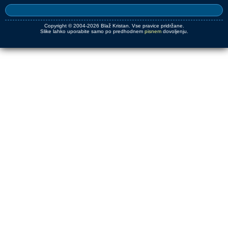
Copyright © 2004-2026 Blaž Kristan. Vse pravice pridržane.
Slike lahko uporabite samo po predhodnem
pisnem
dovoljenju.