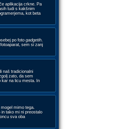
če aplikacija crkne. Pa
asih tudi s kakšnim
rogramerjema, kot beta
posebej po foto
gadgetih
.
 fotoaparat, sem si zanj
 naš tradicionalni
zgolj zato, da sem
 kar na licu mesta. In
em mogel mimo tega.
 in tako mi ni preostalo
koncu sva oba