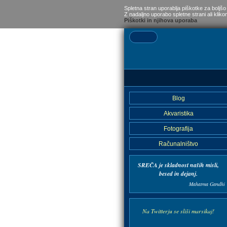
Spletna stran uporablja piškotke za boljšo
Z nadaljno uporabo spletne strani ali kliko
Piškotki in njihova uporaba
Blog
Akvaristika
Fotografija
Računalništvo
SREČA je skladnost naših misli,
besed in dejanj.
Mahatma Gandhi
Na Twitterju se sliši marsikaj!