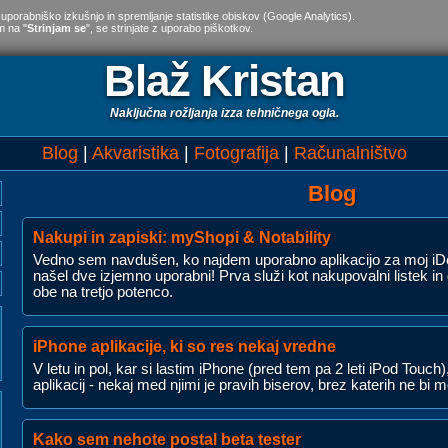
 uporabniško izkušnjo in spremljanje statistike obiskov (Google Analytics).
m na "
Strinjam se
", se strinjate z uporabo piškotkov.
Blaž Kristan
Naključna rožljanja izza tehničnega ogla.
Blog
Akvaristika
Fotografija
Računalništvo
Blog
Nakupi in zapiski: myShopi & Notability
Vedno sem navdušen, ko najdem uporabno aplikacijo za moj iDe
našel dve izjemno uporabni! Prva služi kot nakupovalni listek in 
obe na tretjo potenco.
iPhone aplikacije, ki so res nekaj vredne
V letu in pol, kar si lastim iPhone (pred tem pa 2 leti iPod Touch
aplikacij - nekaj med njimi je pravih biserov, brez katerih ne bi m
Kako sem nehote postal beta tester