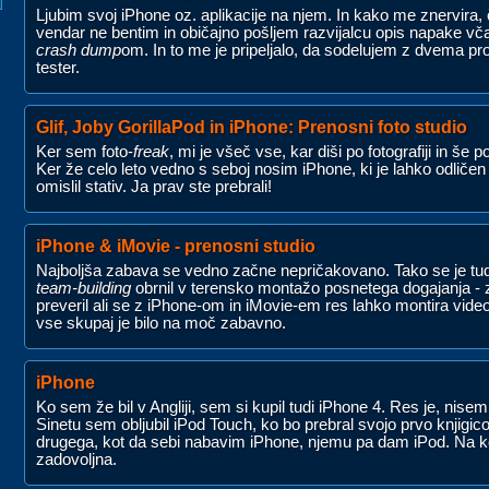
Ljubim svoj iPhone oz. aplikacije na njem. In kako me znervira, 
vendar ne bentim in običajno pošljem razvijalcu opis napake vč
crash dump
om. In to me je pripeljalo, da sodelujem z dvema p
tester.
Glif, Joby GorillaPod in iPhone: Prenosni foto studio
Ker sem foto-
freak
, mi je všeč vse, kar diši po fotografiji in še 
Ker že celo leto vedno s seboj nosim iPhone, ki je lahko odličen
omislil stativ. Ja prav ste prebrali!
iPhone & iMovie - prenosni studio
Najboljša zabava se vedno začne nepričakovano. Tako se je tudi
team-building
obrnil v terensko montažo posnetega dogajanja - 
preveril ali se z iPhone-om in iMovie-em res lahko montira video
vse skupaj je bilo na moč zabavno.
iPhone
Ko sem že bil v Angliji, sem si kupil tudi iPhone 4. Res je, nis
Sinetu sem obljubil iPod Touch, ko bo prebral svojo prvo knjigico
drugega, kot da sebi nabavim iPhone, njemu pa dam iPod. Na 
zadovoljna.