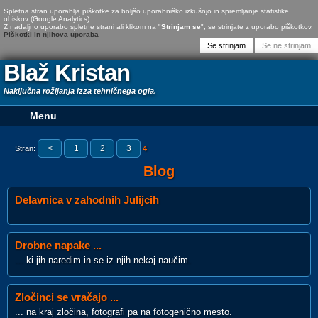
Spletna stran uporablja piškotke za boljšo uporabniško izkušnjo in spremljanje statistike
obiskov (Google Analytics).
Z nadaljno uporabo spletne strani ali klikom na "
Strinjam se
", se strinjate z uporabo piškotkov.
Piškotki in njihova uporaba
Blaž Kristan
Naključna rožljanja izza tehničnega ogla.
<
1
2
3
Stran:
4
Blog
Delavnica v zahodnih Julijcih
Drobne napake ...
... ki jih naredim in se iz njih nekaj naučim.
Zločinci se vračajo ...
... na kraj zločina, fotografi pa na fotogenično mesto.