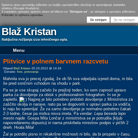
Spletna stran uporablja piškotke za boljšo uporabniško izkušnjo in spremljanje statistike
obiskov (Google Analytics).
Z nadaljno uporabo spletne strani ali klikom na "
Strinjam se
", se strinjate z uporabo piškotkov.
Piškotki in njihova uporaba
Blaž Kristan
Naključna rožljanja izza tehničnega ogla.
Plitvice v polnem barvnem razcvetu
Objavil
Blaž Kristan
20.10.2012 @ 14:16
Oznake:
foto
,
potovanja
Mahnila sva jo precej zgodaj, že ob 5h sva odpeljala izpred doma, in bila
še pred sončnim vzhodom na vhodu v park.
Pa se je vse skupaj začelo že prejšnji teden, ko sem zaprosil upravo
parka za dovoljenje za obisk s profesionalnim fotografom. In se je
zapletlo.
Najprej je bilo potrebno pridobiti dovoljenje z Ministrstva za
zaščito okolja in narave, nato pa se dogovoriti v upravi parka za vodiča,
ki naju bo spremljal. Že za samo dovoljenje je normalno potrebno čakati
2-3 tedne, česar pa midva nisva imela. Pa vendar:
Lepa beseda lepo
mesto najde
. Gospa Mila Lončar z ministrstva se je potrudila (kljub
napovedanemu dopustu) in nama priskrbela ministrov podpis v pičlih 2
dneh. Hvala Mila!
Žal je potrdilo pisno in nikakršne možnosti ni bilo, da bi prispelo v času,