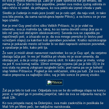
ko sva jo midva mahnila tja. Zato je v park sporočila kar po emailu, da
prihajava. Žal je bilo to šele popoldne, preden sva midva zjutraj odrinila in
tako nihče ni vedel, da prihajava, ko sva poklicala izpred vhoda v park.
Sledilo je čudenje in malo jeze (vodič se je celo uprl, da naju vodi, in tako
sva bila prosta, da sama raziskujeva lepote Plitvic), a na koncu se je vse
lepo izteklo.
Ker je imel Guy pred očmi sliko Velikih Prštavic, ki jo je videl na
internetu, sva jo mahnila tja, takoj, ko so nama dovolili vstop (kar pa ni
bilo nič prej kot običajnim obiskovalcem). Seveda sva se zapodila po
najočitnejši poti, a izkazalo se je, da sva mnogo prenizko (v bistvu pod
vznožjem slapu) za kakršen koli uporaben posnetek. Kratko raziskovajnje
nama je pokazalo mesto od koder bi se dalo napraviti ustrezen posnetek,
a vprašanje je bilo, kako priti tja.
Že sem jo mislil ubrati naravnost navkreber, ko se je Guy uprl, da verjetno
obstaja lažja pot. In res je! Vodička pri vhodu mi je sicer omenila, da
obstaja pot, a da je vstop vanjo precej skrit. In kako prav je imela, vstop
na pot K sva komaj našla. 10min strmega vzpona (ali pa je bilo 15) in že
sva stala na precej
zdrajsani
razgledni točki, pod nama pa se je bohotil
slap Velike Prštavice. Pogled je res veličasten, slika pa tudi. Žal sva bila
malce prepozna za najboljšo sliko, saj je bilo sonce že precej visoko.
Žal pa je bilo to tudi vse. Odpeljala sva se še do velikega slapa na koncu
jezer, a razgled ga ni posebej prepričal, tako da sva se odpravila nazaj že
okoli 13h.
Ko sva prispela nazaj na Dolenjsko, sva malo zaokrožila in poslikala še
Mali Vrh pri Mirni peči, ter naključno raziskovala.