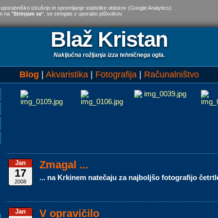
 uporabniško izkušnjo in spremljanje statistike obiskov (Google Analytics).
m na "
Strinjam se
", se strinjate z uporabo piškotkov.
Blaž Kristan
Naključna rožljanja izza tehničnega ogla.
Blog
Akvaristika
Fotografija
Računalništvo
Zmagal ...
Jan
17
... na Krkinem natečaju za najboljšo fotografijo četrtle
2008
V opravičilo
Jan