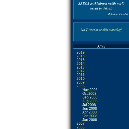
SREČA je skladnost naših misli,
besed in dejanj.
Mahatma Gandhi
Na Twitterju se sliši marsikaj!
Arhiv
2019
2016
2015
2014
2013
2012
2011
2010
2009
2008
Nov 2008
Oct 2008
Sep 2008
Aug 2008
Jul 2008
Jun 2008
Apr 2008
Feb 2008
Jan 2008
2007
2006