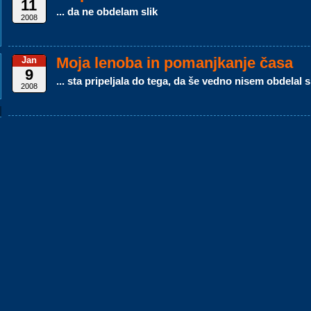
11
... da ne obdelam slik
2008
Moja lenoba in pomanjkanje časa
Jan
9
... sta pripeljala do tega, da še vedno nisem obdelal sl
2008