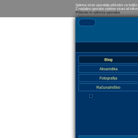
Spletna stran uporablja piškotke za boljšo
Z nadaljno uporabo spletne strani ali kliko
Piškotki in njihova uporaba
Blog
Akvaristika
Fotografija
Računalništvo