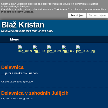
Spletna stran uporablja piškotke za boljšo uporabniško izkušnjo in spremljanje statistike
obiskov (Google Analytics).
Z nadaljno uporabo spletne strani ali klikom na "
Strinjam se
", se strinjate z uporabo piškotkov.
Piškotki in njihova uporaba
Blaž Kristan
Naključna rožljanja izza tehničnega ogla.
Delavnica
... je bila velikanski uspeh.
Objavil 18.10.2007 @ 00:00
Delavnica v zahodnih Julijcih
Objavil 11.10.2007 @ 00:00