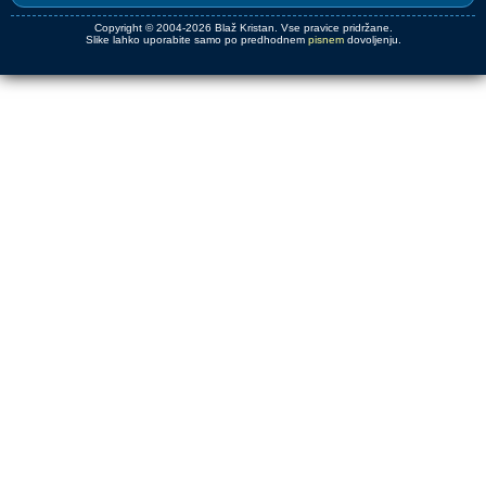
Copyright © 2004-2026 Blaž Kristan. Vse pravice pridržane.
Slike lahko uporabite samo po predhodnem
pisnem
dovoljenju.