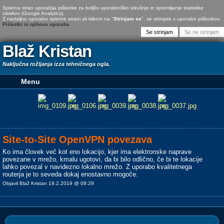
Spletna stran uporablja piškotke za boljšo uporabniško izkušnjo in spremljanje statistike
obiskov (Google Analytics).
Z nadaljno uporabo spletne strani ali klikom na "
Strinjam se
", se strinjate z uporabo piškotkov.
Piškotki in njihova uporaba
Blaž Kristan
Naključna rožljanja izza tehničnega ogla.
Site-to-Site OpenVPN povezava
Ko ima človek več kot eno lokacijo, kjer ima elektronske naprave
povezane v mrežo, kmalu ugotovi, da bi bilo odlično, če bi te lokacije
lahko povezal v navidezno lokalno mrežo. Z uporabo kvalitetnega
routerja je to seveda dokaj enostavno mogoče.
Objavil Blaž Kristan 19.2.2019 @ 08:29