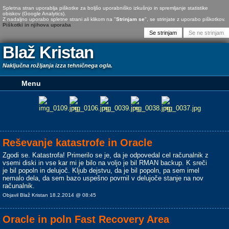
Spletna stran uporablja piškotke za boljšo uporabniško izkušnjo in spremljanje statistike
obiskov (Google Analytics).
Z nadaljno uporabo spletne strani ali klikom na "
Strinjam se
", se strinjate z uporabo piškotkov.
Piškotki in njihova uporaba
Blaž Kristan
Naključna rožljanja izza tehničnega ogla.
Reševanje katastrofe in Oracle
Zgodi se. Katastrofa! Primerilo se je, da je odpovedal cel računalnik z
vsemi diski in vse kar mi je bilo na voljo je bil RMAN backup. K sreči
je bil popoln in delujoč. Kljub dejstvu, da je bil popoln, pa sem imel
nemalo dela, da sem bazo uspešno povrnil v delujoče stanje na nov
računalnik.
Objavil Blaž Kristan 18.2.2014 @ 08:45
Oracle in poln Fast Recovery Area