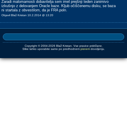
Zaradi malomarnosti dobavitelja sem imel prejšnji teden zanimivo
izkušnjo z delovanjem Oracle baze. Kljub očiščenemu disku, se baza
ni startala z obvestilom, da je FRA poln.
Objavil Blaž Kristan 10.2.2014 @ 13:20
Copyright © 2004-2026 Blaž Kristan. Vse pravice pridržane.
Slike lahko uporabite samo po predhodnem
pisnem
dovoljenju.