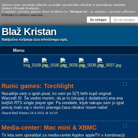
Spletna stran uporablja piškotke za boljšo uporabniško izkušnjo in spremljanje statistike
obiskov (Google Analytics).
Z nadaljno uporabo spletne strani ali klikom na "
Strinjam se
", se strinjate z uporabo piškotkov.
Piškotki in njihova uporaba
Blaž Kristan
Naključna rožljanja izza tehničnega ogla.
Runic games: Torchlight
Nazadnje sem o igrah pisal, ko sem po 5(?) letih kupil original
Warcraft III. Še vedno menim, da je to (skupaj z dodatkom) ena ena
boljših RTS single player iger. Pa vendarle, kljub nakupu sem jo igral
precej malo saj v resnici pravega časa nikakor nisem našel.
Objavil Blaž Kristan 24.4.2011 @ 14:10
Media-center: Mac mini & XBMC
Tri leta sem uporabljal za media-center Applov appleTV v kombinaciji