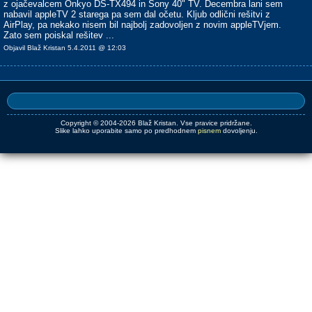
z ojačevalcem Onkyo DS-TX494 in Sony 40" TV. Decembra lani sem
nabavil appleTV 2 starega pa sem dal očetu. Kljub odlični rešitvi z
AirPlay, pa nekako nisem bil najbolj zadovoljen z novim appleTVjem.
Zato sem poiskal rešitev ...
Objavil Blaž Kristan 5.4.2011 @ 12:03
Copyright © 2004-2026 Blaž Kristan. Vse pravice pridržane.
Slike lahko uporabite samo po predhodnem
pisnem
dovoljenju.