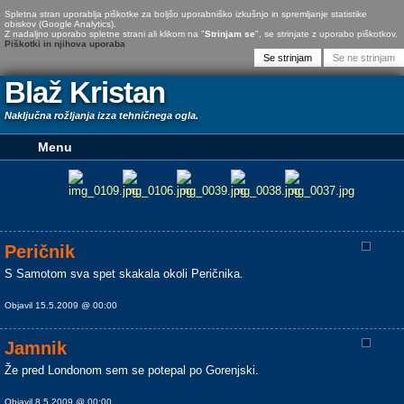
Spletna stran uporablja piškotke za boljšo uporabniško izkušnjo in spremljanje statistike
obiskov (Google Analytics).
Z nadaljno uporabo spletne strani ali klikom na "
Strinjam se
", se strinjate z uporabo piškotkov.
Piškotki in njihova uporaba
Blaž Kristan
Naključna rožljanja izza tehničnega ogla.
Peričnik
S Samotom sva spet skakala okoli Peričnika.
Objavil 15.5.2009 @ 00:00
Jamnik
Že pred Londonom sem se potepal po Gorenjski.
Objavil 8.5.2009 @ 00:00