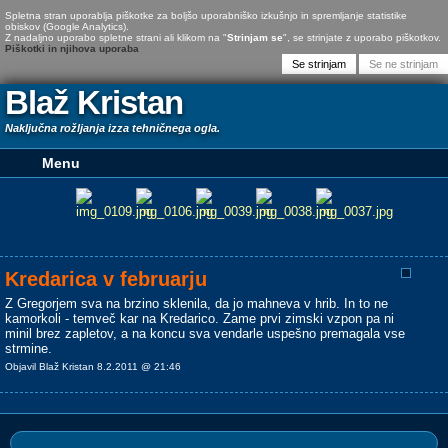
Spletna stran uporablja piškotke za boljšo uporabniško izkušnjo in spremljanje statistike
obiskov (Google Analytics).
Z nadaljno uporabo spletne strani ali klikom na "
Strinjam se
", se strinjate z uporabo piškotkov.
Piškotki in njihova uporaba
Blaž Kristan
Naključna rožljanja izza tehničnega ogla.
Kredarica v februarju
Z Gregorjem sva na brzino sklenila, da jo mahneva v hrib. In to ne
kamorkoli - temveč kar na Kredarico. Zame prvi zimski vzpon pa ni
minil brez zapletov, a na koncu sva vendarle uspešno premagala vse
strmine.
Objavil Blaž Kristan 8.2.2011 @ 21:46