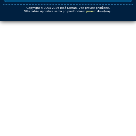
Copyright © 2004-2026 Blaž Kristan. Vse pravice pridržane.
Slike lahko uporabite samo po predhodnem
pisnem
dovoljenju.