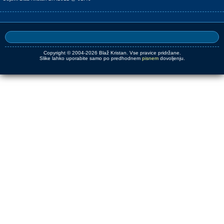
Copyright © 2004-2026 Blaž Kristan. Vse pravice pridržane.
Slike lahko uporabite samo po predhodnem
pisnem
dovoljenju.