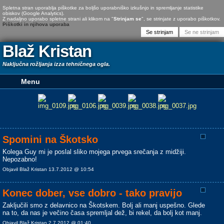
Spletna stran uporablja piškotke za boljšo uporabniško izkušnjo in spremljanje statistike
obiskov (Google Analytics).
Z nadaljno uporabo spletne strani ali klikom na "
Strinjam se
", se strinjate z uporabo piškotkov.
Piškotki in njihova uporaba
Blaž Kristan
Naključna rožljanja izza tehničnega ogla.
Spomini na Škotsko
Kolega Guy mi je poslal sliko mojega prvega srečanja z midžiji.
Nepozabno!
Objavil Blaž Kristan 13.7.2012 @ 10:54
Konec dober, vse dobro - tako pravijo
Zaključili smo z delavnico na Škotskem. Bolj ali manj uspešno. Glede
na to, da nas je večino časa spremljal dež, bi rekel, da bolj kot manj.
Objavil Blaž Kristan 2.7.2012 @ 01:40