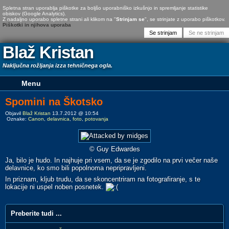
Spletna stran uporablja piškotke za boljšo uporabniško izkušnjo in spremljanje statistike
obiskov (Google Analytics).
Z nadaljno uporabo spletne strani ali klikom na "
Strinjam se
", se strinjate z uporabo piškotkov.
Piškotki in njihova uporaba
Blaž Kristan
Naključna rožljanja izza tehničnega ogla.
Spomini na Škotsko
Objavil
Blaž Kristan
13.7.2012 @ 10:54
Oznake:
Canon
,
delavnica
,
foto
,
potovanja
© Guy Edwardes
Ja, bilo je hudo. In najhuje pri vsem, da se je zgodilo na prvi večer naše
delavnice, ko smo bili popolnoma nepripravljeni.
In priznam, kljub trudu, da se skoncentriram na fotografiranje, s te
lokacije ni uspel noben posnetek.
Preberite tudi ...