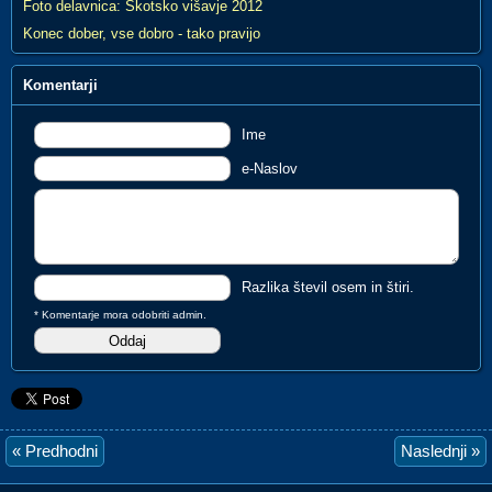
Foto delavnica: Škotsko višavje 2012
Konec dober, vse dobro - tako pravijo
Komentarji
Ime
e-Naslov
Razlika števil osem in štiri.
* Komentarje mora odobriti admin.
« Predhodni
Naslednji »