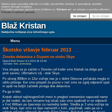
Spletna stran uporablja piškotke za boljšo uporabniško izkušnjo in spremljanje statistike
obiskov (Google Analytics).
Z nadaljno uporabo spletne strani ali klikom na "
Strinjam se
", se strinjate z uporabo piškotkov.
Piškotki in njihova uporaba
Blaž Kristan
Naključna rožljanja izza tehničnega ogla.
Škotsko višavje februar 2013
Zimska delavnica z Guyem na otoku Skye
Objavil
Blaž Kristan
9.2.2013 @ 23:46
Oznake:
foto
,
potovanja
Vse skupaj se je začelo v Dorsetu od koder smo štartali na dolgo pot
proti severu. Ultimativni cilj - otok Skye.
Po skoraj 900km in 12ur vožnje nas je v dolini Glencoe pričakala megla in
rahlo pršenje. Ker smo prispeli že pozno v noč smo se zgolj odpravili spat
in upali na boljši začetek prvega dne delavnice.
Pa ga ni bilo.
Kratek obhod najfotogeničnih mest in pregled vremenske napovedi name
je dal vedeti, da tam nimamo kaj iskati zato smo spakirali in se odpravili
v Fort William po špecerijo za naslednji teden. Sledila je 3 urna vožnja na
otok Skye, kjer smo se lepo namestili v koči, pojužinali, nato pa se v
rahlem pršenju odpravili do gradu Eilen Donan. Počakali smo, da so se