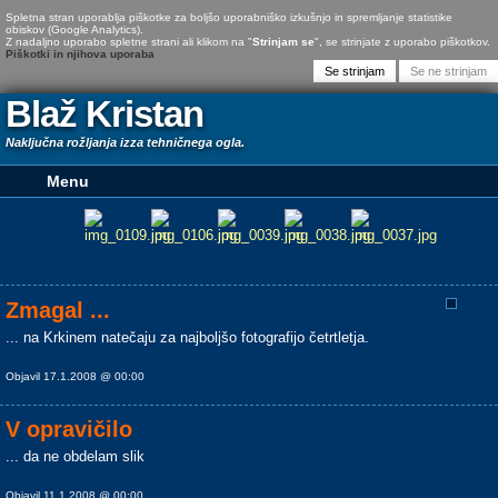
Spletna stran uporablja piškotke za boljšo uporabniško izkušnjo in spremljanje statistike
obiskov (Google Analytics).
Z nadaljno uporabo spletne strani ali klikom na "
Strinjam se
", se strinjate z uporabo piškotkov.
Piškotki in njihova uporaba
Blaž Kristan
Naključna rožljanja izza tehničnega ogla.
Zmagal ...
... na Krkinem natečaju za najboljšo fotografijo četrtletja.
Objavil 17.1.2008 @ 00:00
V opravičilo
... da ne obdelam slik
Objavil 11.1.2008 @ 00:00