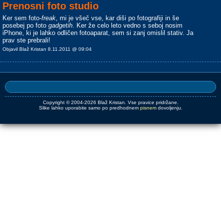
Prenosni foto studio
Ker sem foto-
freak
, mi je všeč vse, kar diši po fotografiji in še
posebej po foto
gadgetih
. Ker že celo leto vedno s seboj nosim
iPhone, ki je lahko odličen fotoaparat, sem si zanj omislil stativ. Ja
prav ste prebrali!
Objavil Blaž Kristan 8.11.2011 @ 09:04
Copyright © 2004-2026 Blaž Kristan. Vse pravice pridržane.
Slike lahko uporabite samo po predhodnem
pisnem
dovoljenju.