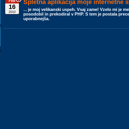
Spletna aplikacija moje internetne s
Feb
16
... je moj velikanski uspeh. Vsaj zame! Vzelo mi je me
2010
posodobil in prekodiral v PHP. S tem je postala prece
uporabnejša.