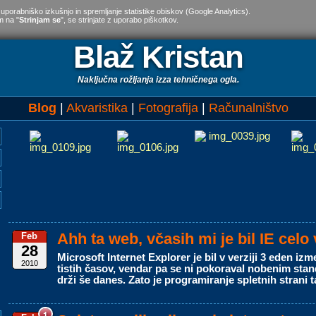
 uporabniško izkušnjo in spremljanje statistike obiskov (Google Analytics).
m na "
Strinjam se
", se strinjate z uporabo piškotkov.
Blaž Kristan
Naključna rožljanja izza tehničnega ogla.
Blog
Akvaristika
Fotografija
Računalništvo
Ahh ta web, včasih mi je bil IE celo
Feb
28
Microsoft Internet Explorer je bil v verziji 3 eden iz
2010
tistih časov, vendar pa se ni pokoraval nobenim stan
drži še danes. Zato je programiranje spletnih strani 
1