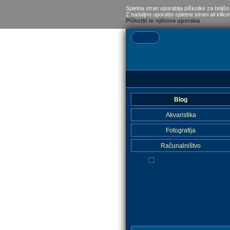
Spletna stran uporablja piškotke za boljšo
Z nadaljno uporabo spletne strani ali kliko
Piškotki in njihova uporaba
Blog
Akvaristika
Fotografija
Računalništvo