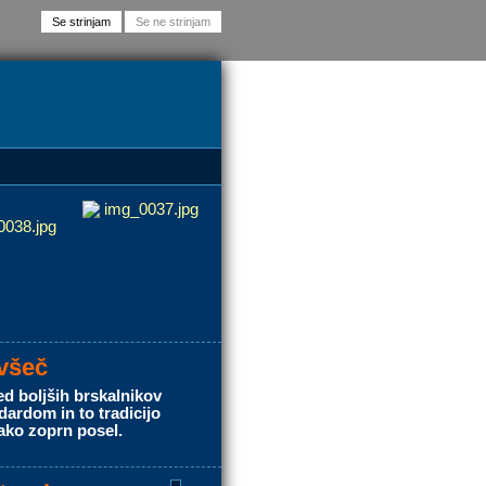
 všeč
med boljših brskalnikov
dardom in to tradicijo
tako zoprn posel.