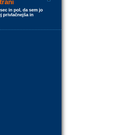
trani
sec in pol, da sem jo
j privlačnejša in