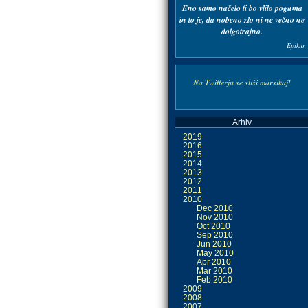
Eno samo načelo ti bo
vlilo poguma
in to je,
da nobeno zlo ni ne večno
ne
dolgotrajno.
Epikur
Na Twitterju se sliši marsikaj!
Arhiv
2019
2016
2015
2014
2013
2012
2011
2010
Dec 2010
Nov 2010
Oct 2010
Sep 2010
Jun 2010
May 2010
Apr 2010
Mar 2010
Feb 2010
2009
2008
2007