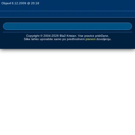
Objavil 6.12.2009 @ 20:18
Copyright © 2004-2026 Blaž Kristan. Vse pravice pridržane.
Slike lahko uporabite samo po predhodnem
pisnem
dovoljenju.