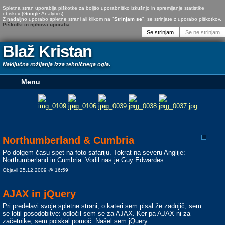
Spletna stran uporablja piškotke za boljšo uporabniško izkušnjo in spremljanje statistike
obiskov (Google Analytics).
Z nadaljno uporabo spletne strani ali klikom na "
Strinjam se
", se strinjate z uporabo piškotkov.
Piškotki in njihova uporaba
Blaž Kristan
Naključna rožljanja izza tehničnega ogla.
Northumberland & Cumbria
Po dolgem času spet na foto-safariju. Tokrat na severu Anglije:
Northumberland in Cumbria. Vodil nas je Guy Edwardes.
Objavil 25.12.2009 @ 16:59
AJAX in jQuery
Pri predelavi svoje spletne strani, o kateri sem pisal že zadnjič, sem
se lotil posodobitve: odločil sem se za AJAX. Ker pa AJAX ni za
začetnike, sem poiskal pomoč. Našel sem jQuery.