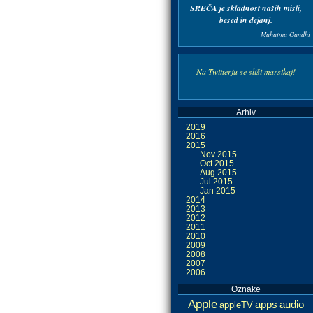
SREČA je skladnost naših misli,
besed in dejanj.
Mahatma Gandhi
Na Twitterju se sliši marsikaj!
Arhiv
2019
2016
2015
Nov 2015
Oct 2015
Aug 2015
Jul 2015
Jan 2015
2014
2013
2012
2011
2010
2009
2008
2007
2006
Oznake
Apple
apps
audio
appleTV