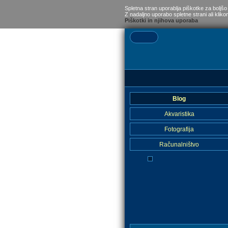
Spletna stran uporablja piškotke za boljšo
Z nadaljno uporabo spletne strani ali kliko
Piškotki in njihova uporaba
Blog
Akvaristika
Fotografija
Računalništvo