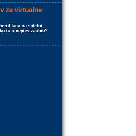
v za virtualne
tifikata na spletni
ako to omejitev zaobiti?