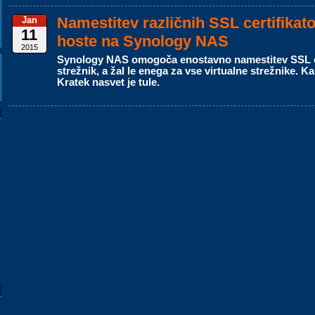
Namestitev različnih SSL certifikato
Jan
11
hoste na Synology NAS
2015
Synology NAS omogoča enostavno namestitev SSL cer
strežnik, a žal le enega za vse virtualne strežnike. K
Kratek nasvet je tule.