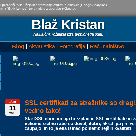
 uporabniško izkušnjo in spremljanje statistike obiskov (Google Analytics).
m na "
Strinjam se
", se strinjate z uporabo piškotkov.
Blaž Kristan
Naključna rožljanja izza tehničnega ogla.
Blog
Akvaristika
Fotografija
Računalništvo
SSL certifikati za strežnike so dragi
Jan
11
vedno tako!
2015
StartSSL.com ponuja brezplačne SSL certifikate in z
nekomercialno rabo so dovolj dobri, hkrati pa jim vsi
zaupajo. In to je ena izmed pomembnejših kvalitet!