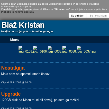
Spletna stran uporablja piškotke za boljšo uporabniško izkušnjo in spremljanje statistike
obiskov (Google Analytics).
Z nadaljno uporabo spletne strani ali klikom na "
Strinjam se
", se strinjate z uporabo piškotkov.
Piškotki in njihova uporaba
Blaž Kristan
Naključna rožljanja izza tehničnega ogla.
Nostalgija
Malo sem se spomnil starih časov...
Objavil 29.9.2008 @ 00:00
Upgrade
120GB disk na Macu mi ni bil dovolj, pa sem ga razširil.
Objavil 20.9.2008 @ 00:00