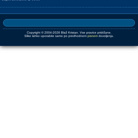
Copyright © 2004-2026 Blaž Kristan. Vse pravice pridržane.
Slike lahko uporabite samo po predhodnem
pisnem
dovoljenju.