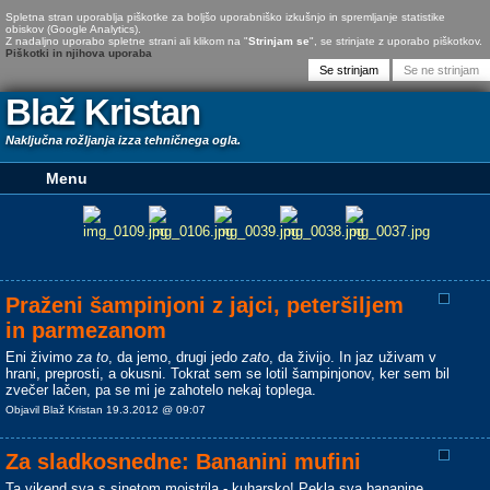
Spletna stran uporablja piškotke za boljšo uporabniško izkušnjo in spremljanje statistike
obiskov (Google Analytics).
Z nadaljno uporabo spletne strani ali klikom na "
Strinjam se
", se strinjate z uporabo piškotkov.
Piškotki in njihova uporaba
Blaž Kristan
Naključna rožljanja izza tehničnega ogla.
Praženi šampinjoni z jajci, peteršiljem
in parmezanom
Eni živimo
za to
, da jemo, drugi jedo
zato
, da živijo. In jaz uživam v
hrani, preprosti, a okusni. Tokrat sem se lotil šampinjonov, ker sem bil
zvečer lačen, pa se mi je zahotelo nekaj toplega.
Objavil Blaž Kristan 19.3.2012 @ 09:07
Za sladkosnedne: Bananini mufini
Ta vikend sva s sinetom mojstrila - kuharsko! Pekla sva bananine