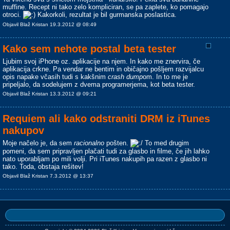
muffine. Recept ni tako zelo kompliciran, se pa zaplete, ko pomagajo
otroci.
Kakorkoli, rezultat je bil gurmanska poslastica.
Objavil Blaž Kristan 19.3.2012 @ 08:49
Kako sem nehote postal beta tester
Ljubim svoj iPhone oz. aplikacije na njem. In kako me znervira, če
aplikacija crkne. Pa vendar ne bentim in običajno pošljem razvijalcu
opis napake včasih tudi s kakšnim
crash dump
om. In to me je
pripeljalo, da sodelujem z dvema programerjema, kot beta tester.
Objavil Blaž Kristan 13.3.2012 @ 09:21
Requiem ali kako odstraniti DRM iz iTunes
nakupov
Moje načelo je, da sem
racionalno
pošten.
To med drugim
pomeni, da sem pripravljen plačati tudi za glasbo in filme, če jih lahko
nato uporabljam po mili volji. Pri iTunes nakupih pa razen z glasbo ni
tako. Toda, obstaja rešitev!
Objavil Blaž Kristan 7.3.2012 @ 13:37