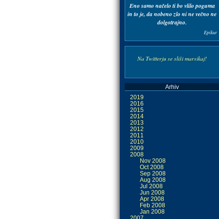
Eno samo načelo ti bo
vlilo poguma
in to je,
da nobeno zlo ni ne večno
ne
dolgotrajno.
Epikur
Na Twitterju se sliši marsikaj!
Arhiv
2019
2016
2015
2014
2013
2012
2011
2010
2009
2008
Nov 2008
Oct 2008
Sep 2008
Aug 2008
Jul 2008
Jun 2008
Apr 2008
Feb 2008
Jan 2008
2007