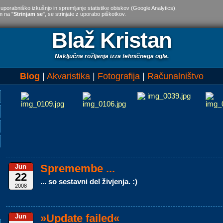
 uporabniško izkušnjo in spremljanje statistike obiskov (Google Analytics).
m na "
Strinjam se
", se strinjate z uporabo piškotkov.
Blaž Kristan
Naključna rožljanja izza tehničnega ogla.
Blog
Akvaristika
Fotografija
Računalništvo
Spremembe ...
Jun
22
... so sestavni del živjenja. :)
2008
»Update failed«
Jun