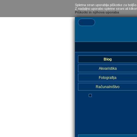
Spletna stran uporablja piškotke za boljšo
Z nadaljno uporabo spletne strani ali kliko
Piškotki in njihova uporaba
Blog
Akvaristika
Fotografija
Računalništvo